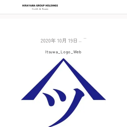
2020年
10月
19日
Itsuwa_Logo_Web