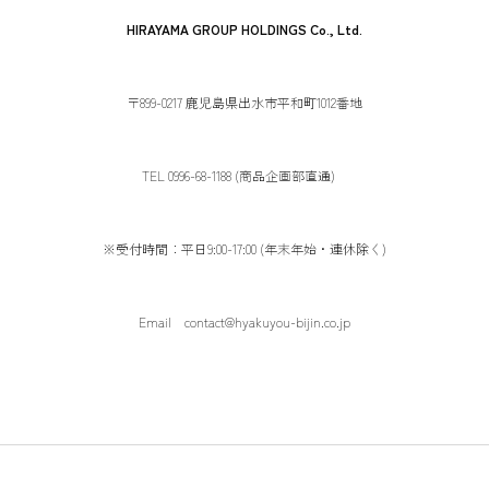
HIRAYAMA GROUP HOLDINGS Co., Ltd.
〒899-0217 鹿児島県出水市平和町1012番地
TEL 0996-68-1188 (商品企画部直通)
※受付時間：平日9:00-17:00 (年末年始・連休除く)
Email contact@hyakuyou-bijin.co.jp
Copyright(c) HYAKUYOU-BIJIN co,ltd. All Rights
Reserved.