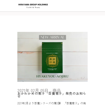
2021年
02月
05日
商品
おかわかめの青汁「百養青汁」発売のお知ら
せ
2021年2月より百養シリーズの第3弾 「百養青汁」の発