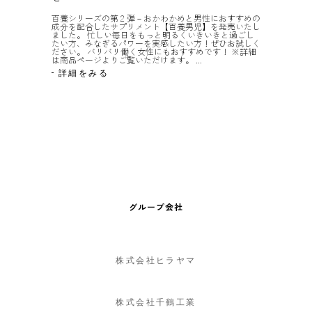
百養シリーズの第２弾－おかわかめと男性におすすめの
成分を配合したサプリメント【百養男児】を発売いたし
ました。 忙しい毎日をもっと明るくいきいきと過ごし
たい方、みなぎるパワーを実感したい方！ぜひお試しく
ださい。 バリバリ働く女性にもおすすめです！ ※詳細
は商品ページよりご覧いただけます。
詳細をみる
グループ会社
株式会社ヒラヤマ
株式会社千鶴工業