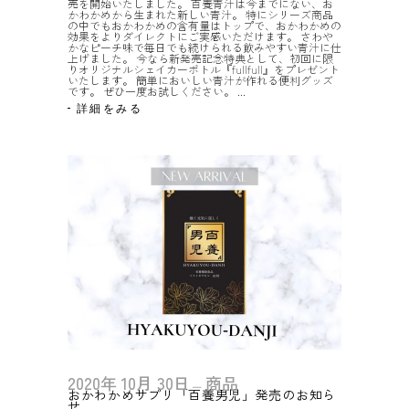
売を開始いたしました。 百養青汁は今までにない、お
かわかめから生まれた新しい青汁。 特にシリーズ商品
の中でもおかわかめの含有量はトップで、おかわかめの
効果をよりダイレクトにご実感いただけます。 さわや
かなピーチ味で毎日でも続けられる飲みやすい青汁に仕
上げました。 今なら新発売記念特典として、初回に限
りオリジナルシェイカーボトル『fullfull』をプレゼント
いたします。 簡単においしい青汁が作れる便利グッズ
です。 ぜひ一度お試しください。
詳細をみる
2020年
10月
30日
商品
おかわかめサプリ「百養男児」発売のお知ら
せ